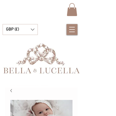
GBP (£)
Bella & Lucella ist eine Babyboutique, die sich auf atemberaubende spanische Babykleidung, Babydecken und hübsche kleine Accessoires für Ihre kostbaren Momente spezialisiert hat.