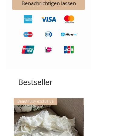
Benachrichtigen lassen
Bestseller
Beautifully exclusive
Beautifully exclusive