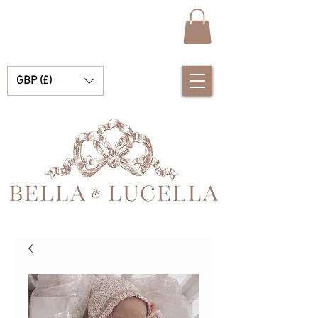
GBP (£)
Bella & Lucella ist eine Babyboutique, die sich auf atemberaubende spanische Babykleidung, Babydecken und hübsche kleine Accessoires für Ihre kostbaren Momente spezialisiert hat.