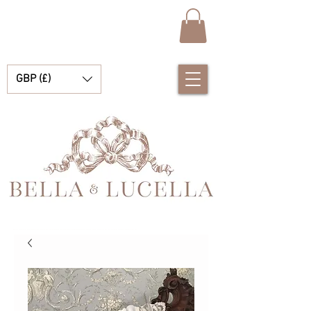
GBP (£)
Bella & Lucella ist eine Babyboutique, die sich auf atemberaubende spanische Babykleidung, Babydecken und hübsche kleine Accessoires für Ihre kostbaren Momente spezialisiert hat.