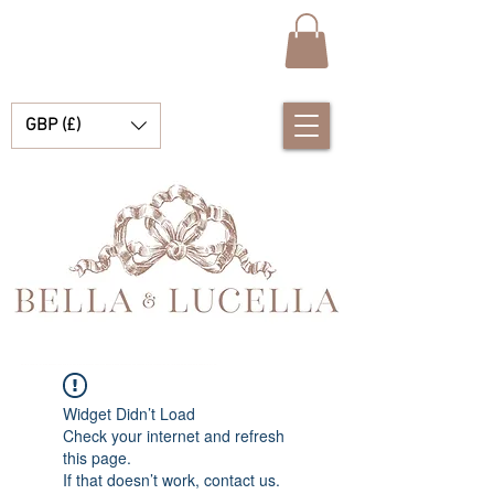
GBP (£)
Bella & Lucella ist eine Babyboutique, die sich auf atemberaubende spanische Babykleidung, Babydecken und hübsche kleine Accessoires für Ihre kostbaren Momente spezialisiert hat.
Widget Didn’t Load
Check your internet and refresh
this page.
If that doesn’t work, contact us.