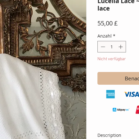
Lucella Lace 
lace
Preis
55,00 £
Anzahl
*
Nicht verfügbar
Benac
Description