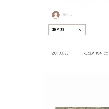
Bella & Lucella ist eine Babyboutique, die sich auf atemberaubende spanische Babyk
und hübsche kleine Accessoires für Ihre kostbaren Momente spezialisiert hat.
By Invitation Only
GBP (£)
ZUHAUSE
RECEPTION CO