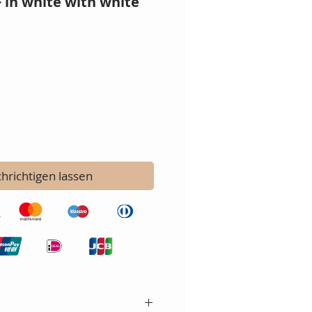
~ in white with white
hrichtigen lassen