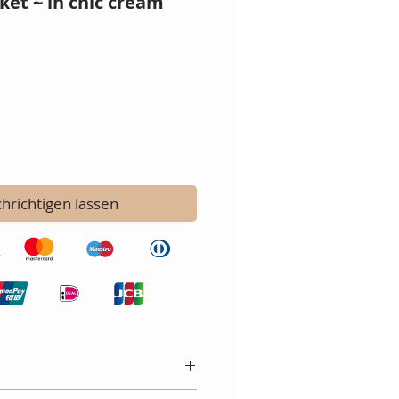
et ~ in chic cream
hrichtigen lassen
res 90cm by 106cm.