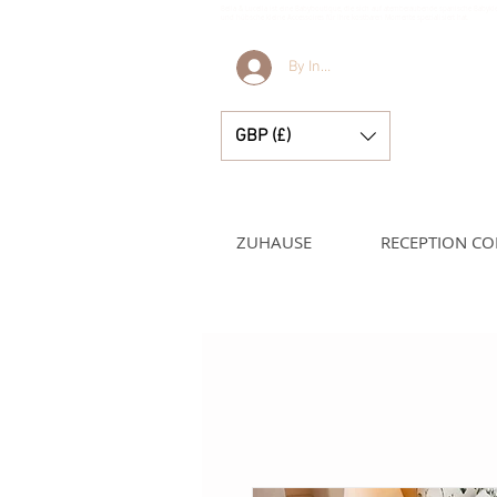
Bella & Lucella ist eine Babyboutique, die sich auf atemberaubende spanische Babyk
und hübsche kleine Accessoires für Ihre kostbaren Momente spezialisiert hat.
By Invitation Only
GBP (£)
ZUHAUSE
RECEPTION CO