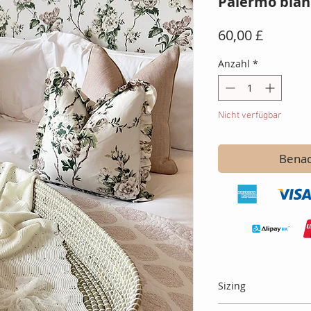
Palermo blank
Preis
60,00 £
Anzahl
*
Nicht verfügbar
Benac
Sizing
This blanket measu