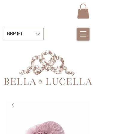
GBP (£)
Bella & Lucella ist eine Babyboutique, die sich auf atemberaubende spanische Babykleidung, Babydecken und hübsche kleine Accessoires für Ihre kostbaren Momente spezialisiert hat.